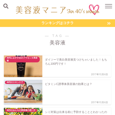
ランキングはコチラ
― TAG ―
美容液
40代におすすめのプラセンタ美容
ダイソーで美白美容液見つけちゃいました！もち
液
ろん100円です！
2017年10月6日
40代のスキンケア
ビタミンC誘導体美容液の効果とは？
2017年10月6日
40代のみんなの美容液の使い方
シミ対策は出来る前に予防することとわかったの