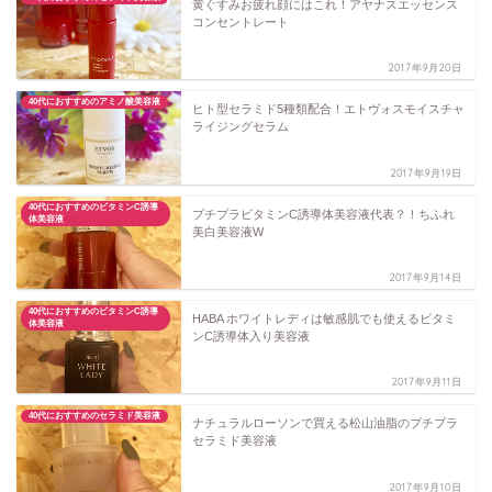
黄ぐすみお疲れ顔にはこれ！アヤナスエッセンス
コンセントレート
2017年9月20日
40代におすすめのアミノ酸美容液
ヒト型セラミド5種類配合！エトヴォスモイスチャ
ライジングセラム
2017年9月19日
40代におすすめのビタミンC誘導
プチプラビタミンC誘導体美容液代表？！ちふれ
体美容液
美白美容液W
2017年9月14日
40代におすすめのビタミンC誘導
HABA ホワイトレディは敏感肌でも使えるビタミ
体美容液
ンC誘導体入り美容液
2017年9月11日
40代におすすめのセラミド美容液
ナチュラルローソンで買える松山油脂のプチプラ
セラミド美容液
2017年9月10日