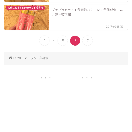
40代におすすめのセラミド美容液
プチプラセラミド美容液ならコレ！美肌成分てん
こ盛り菊正宗
2017年9月9日
...
1
5
6
7
HOME
タグ : 美容液