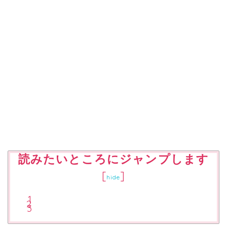
読みたいところにジャンプします
[
]
hide