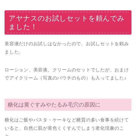
アヤナスのお試しセットを頼んでみ
ました！
美容液だけのお試しはなかったので、お試しセットを頼み
ました。
ローション、美容液、クリームのセットでしたが、おまけ
でアイクリーム（写真のパウチのもの）も入ってました♪
糖化は黄ぐすみやたるみ毛穴の原因に
糖化はご飯やパスタ・ケーキなど糖質の多い食事を続けて
いると、自然に肌が黄色くくすんでしまう老化現象のこ