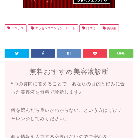
アヤナス
エッセンスコンセントレート
口コミ
美容液
無料おすすめ美容液診断
5つの質問に答えることで、あなたの目的と好みに合
った美容液を無料で診断します♪
何を選んだら良いかわからない、という方はぜひチ
ャレンジしてみください。
個人情報を入力する必要はないのでご安心を！