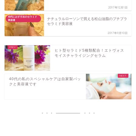
2017年12月1日
40代におすすめのセラミド
ナチュラルローソンで買える松山油脂のプチプラ
美容液
セラミド美容液
2017年9月10日
ヒト型セラミド5種類配合！エトヴォス
モイスチャライジングセラム
40代の私のスペシャルケアは自家製パッ
クと美容液です