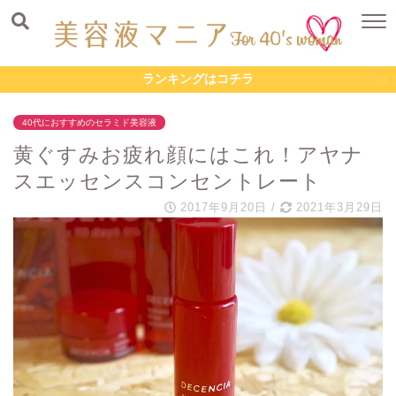
ランキングはコチラ
40代におすすめのセラミド美容液
黄ぐすみお疲れ顔にはこれ！アヤナ
スエッセンスコンセントレート
2017年9月20日
/
2021年3月29日