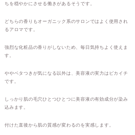
ちを穏やかにさせる働きがあるそうです。
どちらの香りもオーガニック系のサロンではよく使用され
るアロマです。
強烈な化粧品の香りがしないため、毎日気持ちよく使えま
す。
ややベタつきが気になる以外は、美容液の実力はピカイチ
です。
しっかり肌の毛穴ひとつひとつに美容液の有効成分が染み
込みます。
付けた直後から肌の質感が変わるのを実感します。