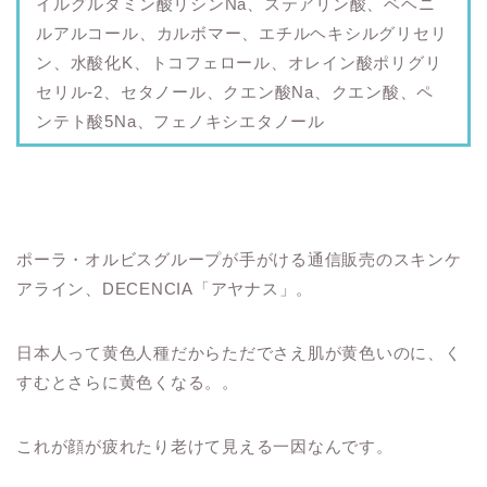
イルグルタミン酸リシンNa、ステアリン酸、ベヘニ
ルアルコール、カルボマー、エチルヘキシルグリセリ
ン、水酸化K、トコフェロール、オレイン酸ポリグリ
セリル-2、セタノール、クエン酸Na、クエン酸、ペ
ンテト酸5Na、フェノキシエタノール
ポーラ・オルビスグループが手がける通信販売のスキンケ
アライン、DECENCIA「アヤナス」。
日本人って黄色人種だからただでさえ肌が黄色いのに、く
すむとさらに黄色くなる。。
これが顔が疲れたり老けて見える一因なんです。