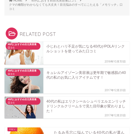
HOME
40代におすすめ目元美容液口コミ
クマの種類がわからなくても大丈夫！目元悩みのすべてにこたえる「メモリッチ」口
コミ
RELATED POST
40代におすすめ目元美容液
小じわとハリ不足が気になる40代がPOLAリンク
口コミ
ルショットを使ってみた口コミ
2018年10月30日
40代におすすめ目元美容液
キュレルアイゾーン美容液は更年期で敏感肌の40
口コミ
代の私のお気に入りアイテムです！
2017年12月20日
40代におすすめ目元美容液
40代の私はエリクシールシュペリエルエンリッチ
口コミ
ドリンクルクリームＳで見た目印象が変わりまし
た！
2017年12月20日
たるみ毛穴に悩んでいる40代の私が選ん