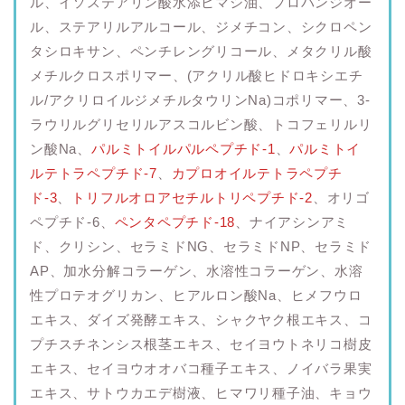
ル、イソステアリン酸水添ヒマシ油、プロパンジオー
ル、ステアリルアルコール、ジメチコン、シクロペン
タシロキサン、ペンチレングリコール、メタクリル酸
メチルクロスポリマー、(アクリル酸ヒドロキシエチ
ル/アクリロイルジメチルタウリンNa)コポリマー、3-
ラウリルグリセリルアスコルビン酸、トコフェリルリ
ン酸Na、
パルミトイルパルペプチド-1
、
パルミトイ
ルテトラペプチド-7
、
カプロオイルテトラペプチ
ド-3
、
トリフルオロアセチルトリペプチド-2
、オリゴ
ペプチド-6、
ペンタペプチド-18
、ナイアシンアミ
ド、クリシン、セラミドNG、セラミドNP、セラミド
AP、加水分解コラーゲン、水溶性コラーゲン、水溶
性プロテオグリカン、ヒアルロン酸Na、ヒメフウロ
エキス、ダイズ発酵エキス、シャクヤク根エキス、コ
プチスチネンシス根茎エキス、セイヨウトネリコ樹皮
エキス、セイヨウオオバコ種子エキス、ノイバラ果実
エキス、サトウカエデ樹液、ヒマワリ種子油、キョウ