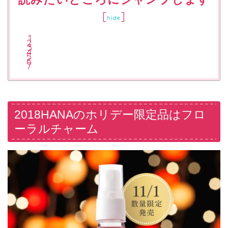
[
]
hide
2018HANAのホリデー限定品はフロ
ーラルチャーム