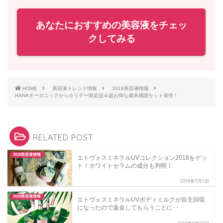
あなたにおすすめの美容液をチェッ
クしてみる
HOME
美容液トレンド情報
2018美容液情報
HANAオーガニックからホリデー限定品＆超お得な歳末感謝セット発売！
RELATED POST
2018美容液情報
エトヴォスミネラルUVコレクション2018をゲッ
ト！ホワイトセラムの成分も判明！
2018年3月1日
2018美容液情報
エトヴォスミネラルUVボディミルクが自主回収
になったので返金してもらうことに‥