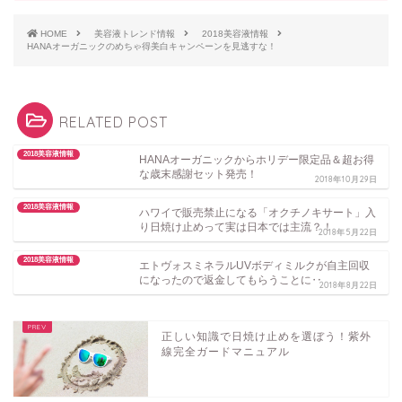
HOME
美容液トレンド情報
2018美容液情報
HANAオーガニックのめちゃ得美白キャンペーンを見逃すな！
RELATED POST
2018美容液情報
HANAオーガニックからホリデー限定品＆超お得
な歳末感謝セット発売！
2018年10月29日
2018美容液情報
ハワイで販売禁止になる「オクチノキサート」入
り日焼け止めって実は日本では主流？！
2018年5月22日
2018美容液情報
エトヴォスミネラルUVボディミルクが自主回収
になったので返金してもらうことに‥
2018年8月22日
正しい知識で日焼け止めを選ぼう！紫外
線完全ガードマニュアル