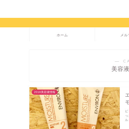
ホーム
メル
― C
美容
2018美容液情報
ビ
っ
ル