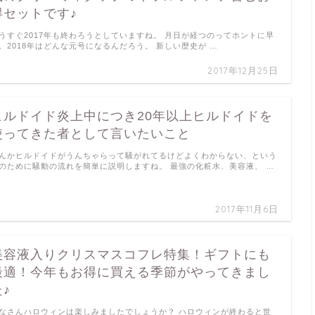
得セットです♪
うすぐ2017年も終わろうとしていますね。 月日が経つのってホントに早
。2018年はどんな元号になるんだろう。 新しい歴史が …
2017年12月25日
ヒルドイド炎上中につき20年以上ヒルドイドを
使ってきた者として言いたいこと
んかヒルドイドがうんちゃらって騒がれてるけどよくわからない、という
のために騒動の流れを簡単に説明しますね。 最強の化粧水、美容液、 …
2017年11月6日
美容液入りクリスマスコフレ特集！ギフトにも
最適！今年もお得に買える季節がやってきまし
た♪
なさんハロウィンは楽しみましたでしょうか？ ハロウィンが終わると世