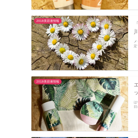
2018美容液情報
メ
定
2018美容液情報
は
日