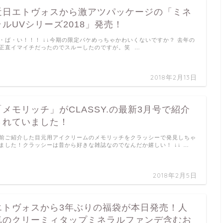
近日エトヴォスから激アツパッケージの「ミネ
ラルUVシリーズ2018」発売！
・ば・い！！！ ↓↓今期の限定パケめっちゃかわいくないですか？ 去年の
正直イマイチだったのでスルーしたのですが。笑 …
2018年2月13日
「メモリッチ」がCLASSY.の最新3月号で紹介
されていました！
前ご紹介した目元用アイクリームのメモリッチをクラッシーで発見しちゃ
ました！クラッシーは昔から好きな雑誌なのでなんだか嬉しい！ ↓↓ …
2018年2月5日
エトヴォスから3年ぶりの福袋が本日発売！人
気のクリーミィタップミネラルファンデ含むお