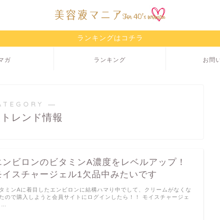
ランキングはコチラ
マガ
ランキング
お問
ATEGORY ―
液トレンド情報
エンビロンのビタミンA濃度をレベルアップ！
モイスチャージェル1欠品中みたいです
タミンAに着目したエンビロンに結構ハマり中でして、クリームがなくな
たので購入しようと会員サイトにログインしたら！！ モイスチャージェ
 …