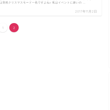
は突然クリスマスモード一色ですよね♪ 私はイベントに疎いの …
2017年11月2日
1
2