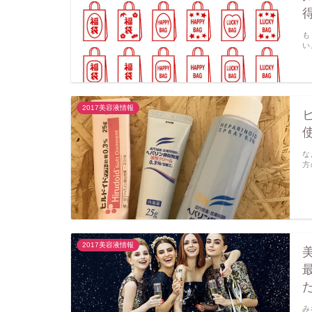
も
い
2017美容液情報
な
方
2017美容液情報
み