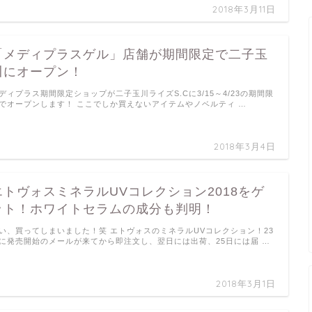
2018年3月11日
「メディプラスゲル」店舗が期間限定で二子玉
川にオープン！
ディプラス期間限定ショップが二子玉川ライズS.Cに3/15～4/23の期間限
でオープンします！ ここでしか買えないアイテムやノベルティ …
2018年3月4日
エトヴォスミネラルUVコレクション2018をゲ
ット！ホワイトセラムの成分も判明！
い、買ってしまいました！笑 エトヴォスのミネラルUVコレクション！23
に発売開始のメールが来てから即注文し、翌日には出荷、25日には届 …
2018年3月1日