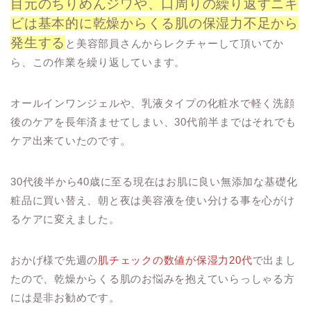
目元のちりめんジワや、口周りの繰り返すニキ
ビは基本的に乾燥からくる肌の保湿力不足から
発生する
と美容部員さんからレクチャーして頂いてか
ら、この作業を繰り返しています。
オールインワンジェルや、乳液タイプの化粧水で軽く洗顔
後のケアを長年済ませてしまい、30代前半まではそれでも
ケア出来ていたのです。
30代後半から40歳に至る現在はお肌に良い無添加な基礎化
粧品に買い替え、朝と夜は美容液を使い分ける事を心がけ
るケアに変えました。
おかげ様で先週の
肌チェックの数値が保湿力20代
で出まし
たので、乾燥からくる肌のお悩みを抱えていらっしゃる方
には是非お勧めです。