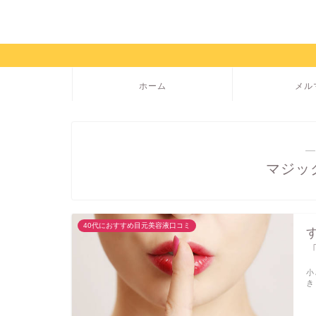
ホーム
メル
―
マジッ
40代におすすめ目元美容液口コミ
小
き