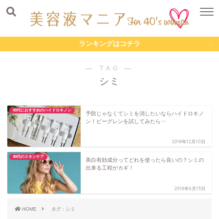
ランキングはコチラ
― TAG ―
シミ
40代におすすめのハイドロキノン
予防じゃなくてシミを消したいならハイドロキノ
ン！ビーグレンを試してみたら‥
2018年12月10日
40代のスキンケア
美白有効成分ってどれを使ったら良いの？シミの
出来る工程がカギ！
2018年6月13日
HOME
タグ : シミ