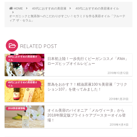
HOME
40代におすすめの美容液
40代におすすめの美容液オイル
オーガニックと無添加へのこだわりがすごい！セラミドを作る美容オイル「フルーテ
ィア ザ・セラム」
RELATED POST
40代におすすめの美容液オ
日本初上陸！一歩先行くビーガンコスメ「A’kin」
イル
ローズヒップオイルレビュー
2018年10月12日
40代におすすめの美容液オ
禁為をおかす？！精油原液100％美容液「フリク
イル
ション107」を使ってみました！
2018年1月29日
2018美容液情報
オイル美容のパイオニア「メルヴィータ」から
2018年限定版ブライトケアブースターオイル登
場！
2018年4月4日