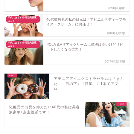
2018年2月8日
40代におすすめ目元美容液
40代敏感肌の私の目元は「アビエルタディープモ
口コミ
イストクリーム」にお任せ！
2018年2月12日
40代におすすめ目元美容液
POLA B.Aザアイクリームは値段は高いけどリピ
口コミ
ートしたくなる実力！
2017年12月15日
アテニアアイエクストラセラムは「まぶ
た」「目の下」「目尻」に1本でアプ
ロ...
化粧品の出費を抑えたい40代の私は美容
液豪華1点主義派です！