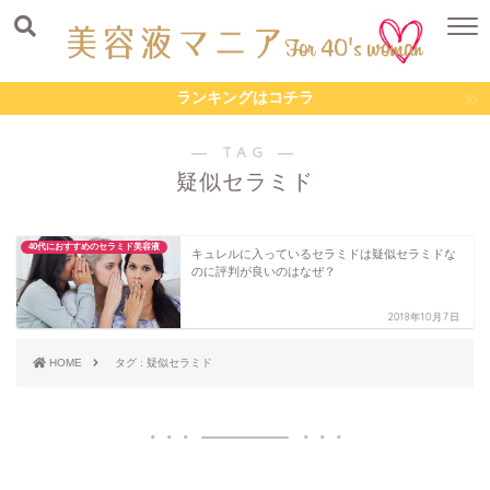
ランキングはコチラ
― TAG ―
疑似セラミド
40代におすすめのセラミド美容液
キュレルに入っているセラミドは疑似セラミドな
のに評判が良いのはなぜ？
2018年10月7日
HOME
タグ : 疑似セラミド