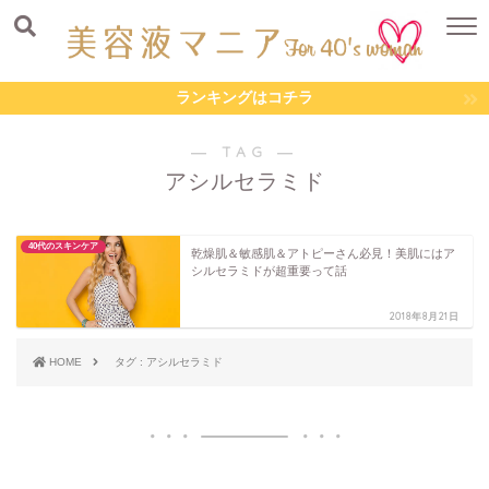
ランキングはコチラ
― TAG ―
アシルセラミド
40代のスキンケア
乾燥肌＆敏感肌＆アトピーさん必見！美肌にはア
シルセラミドが超重要って話
2018年8月21日
HOME
タグ : アシルセラミド