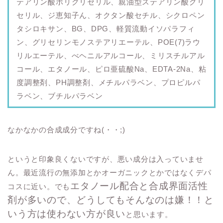
テアリン酸ポリグリセリル、親油型ステアリン酸グリ
セリル、ジ恵知子ん、オクタン酸セチル、シクロペン
タシロキサン、BG、DPG、軽質流動イソパラフィ
ン、グリセリンモノステアリエーテル、POE(7)ラウ
リルエーテル、べヘニルアルコール、ミリスチルアル
コール、エタノール、ピロ亜硫酸Na、EDTA-2Na、粘
度調整剤、PH調整剤、メチルパラベン、プロピルパ
ラベン、ブチルパラベン
なかなかの合成成分ですね(・・;)
というと印象良くないですが、悪い成分は入っていませ
ん。最近流行の無添加とかオーガニックとかではなくデパ
エタノール配合と合成界面活性
コスに近い。でも
剤が多いので、どうしてもそんなのは嫌！！と
いう方は使わない方が良い
と思います。