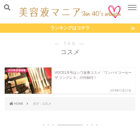
ランキングはコチラ
― TAG ―
コスメ
2018美容液情報
VOCE1月号はシワ改善コスメ「ワンバイコーセー
ザ リンクレス」の付録付！
2018年11月27日
HOME
タグ : コスメ