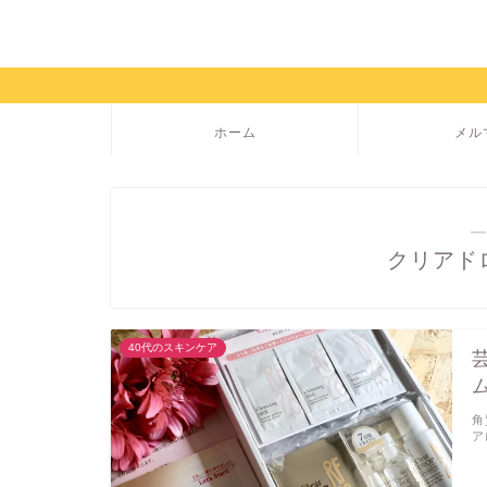
ホーム
メル
―
クリアド
40代のスキンケア
角
ア