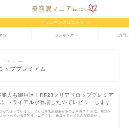
ランキングはコチラ
マガ
ランキング
お問
 TAG ―
ロッププレミアム
芸能人も御用達！RF28クリアドロッププレミア
ムにトライアルが登場したのでレビューします
質がたまっていると、どんな高級美容液も威力が半減？！ 最近、角質ケ
にハマっている美容液マニアです。 角質ケアって色んな商品が …