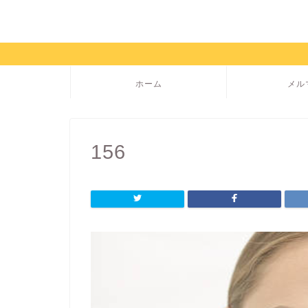
ホーム
メル
156